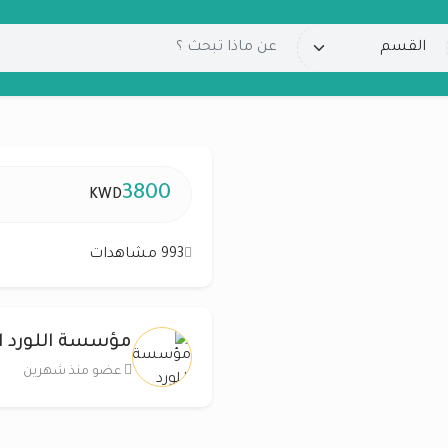
3800
KWD
993 مشاهدات
مؤسسة اللورد ا
عضو منذ شهرين