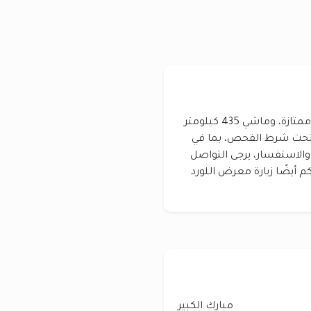
للبيع لاندكروز GX.R موديل 2007 بقير عادي، بحالة ممتازة، وماشي 435 كيلومتر
 وتحت شرط الفحص، بما في
الاستفسار، يرجى التواصل
تالية: 97452444 - 60085102. يمكنكم أيضًا زيارة معرض اللورد
مبارك الكبير