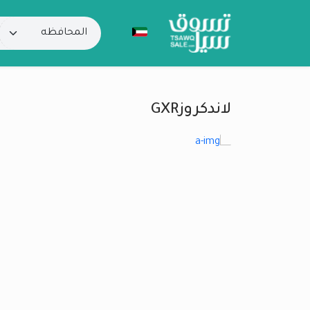
لاندكروزGXR