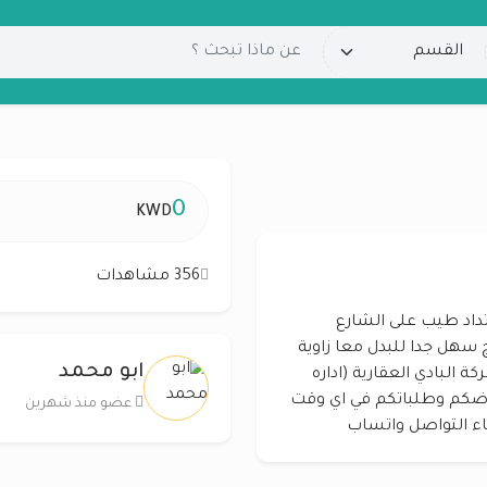
0
KWD
356 مشاهدات
م للبدل المطلاع راس ثلاث شوارع ان6 ارتداد طيب على الشارع
سهل جدا للبدل معا زاوية
ابو محمد
N9 فقط للتواصل ابو محمد: 65020637 شركة البادي العقارية (اداره
ضكم وطلباتكم في اي وقت
عضو منذ شهرين
جاء التواصل واتساب