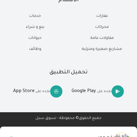
الاقسام
عقارات
خدمات
محركات
بيع و شراء
مقاولات عامة
حيوانات
مشاريع صغيرة ومنزلية
وظائف
تحميل التطبيق
App Store
Google Play
تجده على
تجده على
جميع الحقوق© محفوظة - تسوق سيل