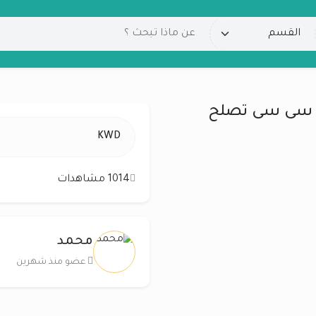
لبيع سياره تويوتا كررولا2010 1600 سى سى تصلح
KWD
1014 مشاهدات
محمد
عضو منذ شهرين