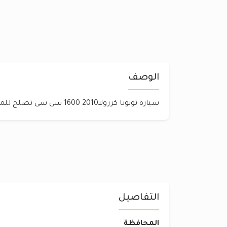
الوصف
سياره تويوتا كررولا2010 1600 سى سى تصلح للمبادره لاتحتاج اى مصروف
التفاصيل
المحافظة