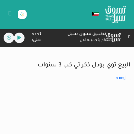
تطبيق تسوق سيل
تجده
على:
قم بتحميله الان
البيع توي بودل ذكر تي كب 3 سنوات