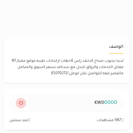
الوصف
لدينا بجنوب صباح الاحمد راس 4جهات اراتدادات طيبه موقع ممتاز N1
مقابل الخدمات والرواق للبدل مع سدنافذ بسعر السوق والصامل
مانقصر معه للتواصل بلال ابوعلي/65019212
0000
KWD
987 مشاهدات
منذ سنتين