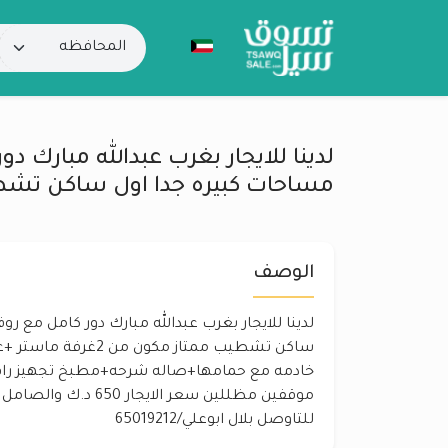
لدينا للايجار بغرب عبدالله مبارك د
مساحات كبيره جدا اول ساكن تشط
الوصف
لدينا للايجار بغرب عبدالله مبارك دور كامل مع ر
ساكن تشطيب ممتاز مكون م
خادمه مع حمامها+صاله شرحه+مطبخ تجهيز راقي 
موقفين مظللين سعر الايجا
للتاوصل بلال ابوعلي/65019212