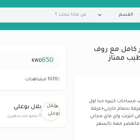
ور كامل مع روف
يب ممتاز
650
KWD
1070 مشاهدات
وف مساحات كبيره جدا اول
بلال بوعلي
ن 2غرفة ماستر +غرفة بحمام خارجي+غرفة
عضو منذ شهرين
انترنت واي فاي مجاني
ر 650 د.ك والصامل مانقصر معه بالسعر