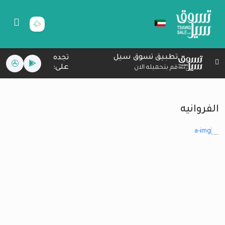
تطبيق تسوق سيل
تجده
على:
قم بتحميله الان
الفروانيه