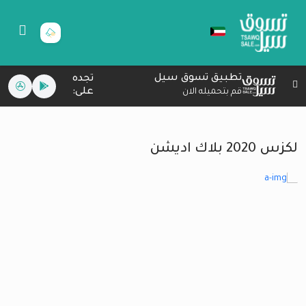
تطبيق تسوق سيل
تجده
على:
قم بتحميله الان
لكزس 2020 بلاك اديشن