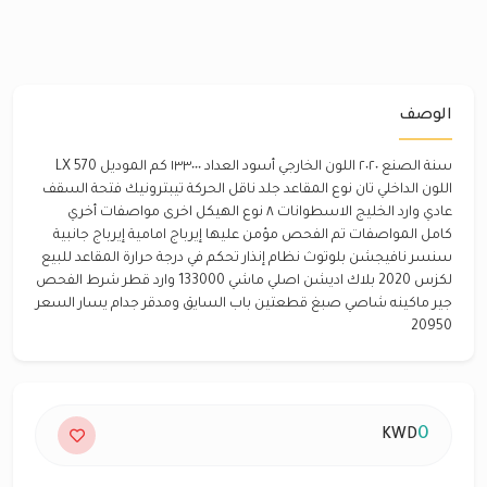
الوصف
سنة الصنع ٢٠٢٠ اللون الخارجي أسود العداد ١٣٣٠٠٠ كم الموديل LX 570
اللون الداخلي تان نوع المقاعد جلد ناقل الحركة تيبترونيك فتحة السقف
عادي وارد الخليج الاسطوانات ٨ نوع الهيكل اخرى مواصفات أخري
كامل المواصفات تم الفحص مؤمن عليها إيرباج امامية إيرباج جانبية
سنسر نافيجشن بلوتوث نظام إنذار تحكم في درجة حرارة المقاعد للبيع
لكزس 2020 بلاك اديشن اصلي ماشي 133000 وارد قطر شرط الفحص
جير ماكينه شاصي صبغ قطعتين باب السايق ومدقر جدام يسار السعر
20950
0
KWD