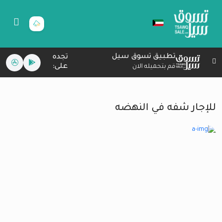
تطبيق تسوق سيل
تجده
على:
قم بتحميله الان
للإجار شفه في النهضه