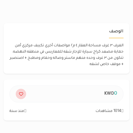
الوصف
الغرف ٣ غرف مساحة العقار ٤ م٢ مواصفات أخري تكييف مركزي أمن
حماية مصعد كراج سيارة للإجار شقه للمعاريس في منطقه النهضه.
تتكون من ٣ غرف وحده منهم ماستر وصاله وحمام ومطبخ + اصنصير
+ موقف خاص لشقه
0
KWD
1014 مشاهدات
منذ سنة