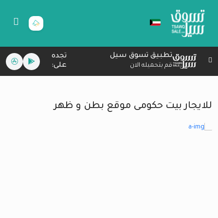
تطبيق تسوق سيل
تجده
على:
قم بتحميله الان
للايجار بيت حكومى موقع بطن و ظهر