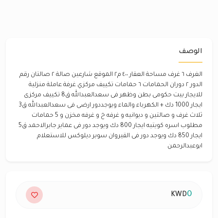
الوصف
الغرف ٦ غرف مساحة العقار ٤٠٠ م٢ الموقع شارعين صالة ٢ صالتان رقم
الدور ٢ دوران الحمامات ٦ حمامات تكييف مركزي غرفة عاملة منزلية
للايجار بيت حكومى بطن وظهر فى سعدالعبدالله ق8 تكييف مركزى
ايجار 1000 دك + الكهرباء والماء ويوجددور ارضى فى سعدالعبدالله ق3
ثلاث غرف و صالتين و ديوانيه و غرفه خ و غرفه مخزن و 5 حمامات
مطلوب اسره كويتيه ايجار 800 دك ويوجد دور فى عماير جابرالاحمد ق5
ايجار 850 دك ويوجد دور فى القيروان سوبر ديلوكس للاستعلام
ابوعبدالرحمن
0
KWD