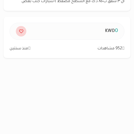
ال ٣ شقق ب٨٥٠ د.ك مع السطح مصفط ٤ سيارات جنب بعض
0
KWD
952 مشاهدات
منذ سنتين