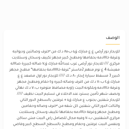
الوصف
للإيجار دور أرضي غ ع مبارك ق٥ ب٨٥٠ د.ك من ٣غرف وصالتين وديوانيه
وغرفة خاااادمه بحمامها ومطبخ كبير مجهز تكييف وسخان وستلايت
مركزي /// للايجار دور أرضى غرب عبدالله مبارك ق٧ صااله كبيررة صاااله
معيشة 4 غ نوم منهم 2ماستر *غرفة خاااااادمة بحمامها* مطبخ مجهز
كبيرر 3 مسفط سيارة إيجار ٨٠٠ د.ك //// للإيجار دور اول مصعد غ ع
مبارك ق٤ ب٧٠٠ د.ك من ٤غرف وصاله كبيره و٤ حمام ومطبخ مجهز
وغرفة خاااادمه وبلكونه البيت زاويه مصافط متوفره ب٧٠٠ د.ك نهائي
ونصف شهر تأمين يسترد عند الاخلاء في تسليم البيت نظيف ////
للإيجار شقتين بجنوب ع مبارك ق٥ + غرفتين بالسطح الدور الثاني
والثالث الدور الثاني شقتين كل شقه من ٣غرف وصاله وحمامين
ومطبخ مجهز وغرفة خاااادمه بحمامها تكييف وسخان وستلايت
مركزي الشقتيين ب٧٠٠ وفيه مجال للصامل راعي البيت مش ساكن
وبنفس البيت غرفتين وحمام ومطبخ بالسطح السطح كبير وفاضي