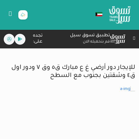
تطبيق تسوق سيل
تجده
على:
قم بتحميله الان
للإيجار دور أرضي غ ع مبارك ق٥ وق ٧ ودور اول
ق٤ وشقتين بجنوب مع السطح