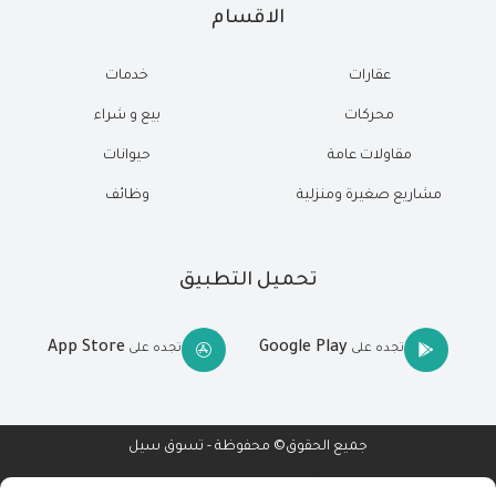
الاقسام
عقارات
خدمات
محركات
بيع و شراء
مقاولات عامة
حيوانات
مشاريع صغيرة ومنزلية
وظائف
تحميل التطبيق
App Store
Google Play
تجده على
تجده على
جميع الحقوق© محفوظة - تسوق سيل