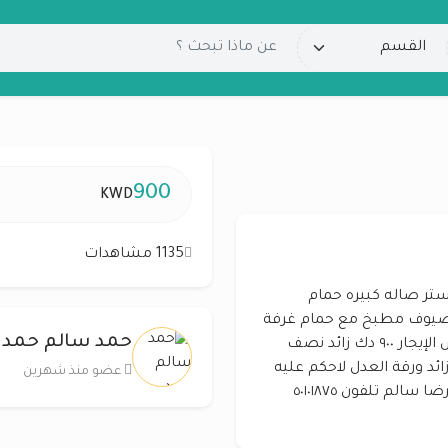
900
KWD
1135 مشاهدات
كون من ٤غرف كلهم ماستر صاله كبيره حمام
يوف مطبخ مع حمام غرفة
حمد سالم حمد
غسيل وشترات كهربائي عدد مواقف ٢ خلف بعض الإيجار ٩٠٠ دك زائد نصف
ئد ورقة العدل لاحكم عليه
عضو منذ شهرين
من قضايا الإيجارات مكتب البادي للعقارات عبدالرضا سالم تلفون ٥٠١٠١٨٧٥