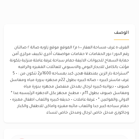
الوصف
الغرف ٥ غرف مساحة العقار ١٠٠٠ م٢ الموقع موقع زاويه صالة ٢ صالتان
رقم الدور ١ دور الحمامات ٧ حمامات مواصفات أخري تكييف مركزي أمن
حماية السماح للحيوانات الاليفة حمام سباحة غرفة عاملة منزلية بلكونة
مؤثث بالكامل للايجار اليومي والاسبوعي للعائلات المميزه والراقيه
*استراحة دار الزين بمنطقة هجن كبد بمساحه 1600م2 تتكون من : • 5
غرف ماستر كبيره • صاله كبيره بطول 22م مجهزه بدورة مياه ومغاسل
ضيوف • ديوانيه كبيره لرجال بمدخل منفصل مجهزه بدورة مياه
ومغاسل ضيوف بطول 11م • مطبخ مجهز بكل الاجهزه الرئيسيه عدا *
الاواني والمواعين * • غرفة عاملات • حديقه كبيره واللعاب اطفال مميزه •
حمام سباحه كبير جدا واللعاب مائيه مميزه واماكن للاطفال والكبار
وجاكوزي مدخل خاص لرجال ومدخل خاص لنساء