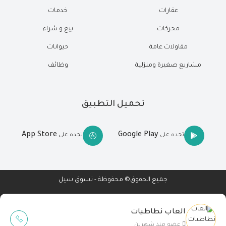
عقارات
خدمات
محركات
بيع و شراء
مقاولات عامة
حيوانات
مشاريع صغيرة ومنزلية
وظائف
تحميل التطبيق
App Store
Google Play
تجده على
تجده على
جميع الحقوق© محفوظة - تسوق سيل
العاب نطاطيات
Wait Buzz
عضو منذ شهرين