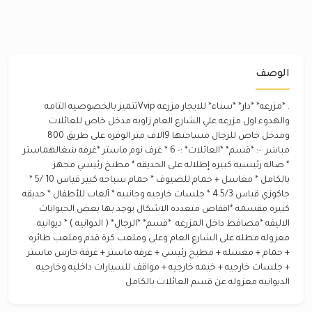
الوصف
‎. *مزرعه* *دار* *سناء* ‎للايجار مزرعه Vvipتتميز بالخصوصيه التامه
والهدوء ‎اول مزرعه علي الشارع العام زاويه ‎مدخل خاص للعائلات
‎ومدخل خاص للرجال ‎مساحتها 9الاف متر ‎الوفره على طريق 800
‎مباشر ‎ -: *قسم* *العائلات* :- ‎* 6 غرف نوم ماستر ‎*غرفه شغالهماستر
‎* صاله رئيسيه كبيره إطلاله على الحديقه ‎* مطبخ رئيسي مجهز
بالكامل ‎* مغاسل + حمام للضيوف ‎* حمام سباحه كبير قياس 10 /5 ‎*
جاكوزي قياس 4.5/3 ‎* جلسات خارجيه وجانبيه ‎* ألعاب للأطفال ‎* حديقه
كبيره مقسمه ‎*اقفاص متعدده الاشكال يوجد بها بعض الحيوانات
الاليفه ‎*مصافط داخل المزرعه ‎ *قسم* *الرجال* ( الدوانيه ) ‎* ديوانيه
معزوله مطله على الشارع العام وعلى وملعب كرة قدم وملعب طائره
+ حمام + مغسله + مطبخ رئيسي + غرفه ماستر + غرفة حارس ماستر
+ جلسات خارجيه + ‎خيمه خارجيه + مواقف للسيارات داخليه وخارجيه