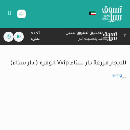
تطبيق تسوق سيل
تجده
على:
قم بتحميله الان
للايجار مزرعة دار سناء Vvip الوفره ( دار سناء)