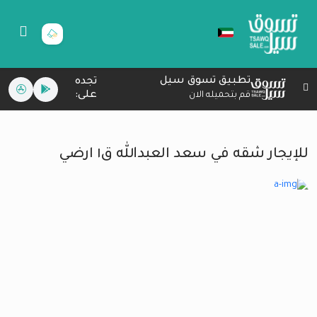
تطبيق تسوق سيل
تجده
على:
قم بتحميله الان
للإيجار شقه في سعد العبدالله ق١ ارضي