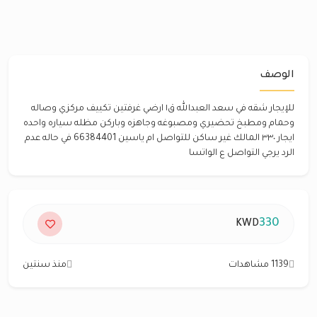
الوصف
للإيجار شقه في سعد العبدالله ق١ ارضي غرفتين تكييف مركزي وصاله
وحمام ومطبخ تحضيري ومصبوغه وجاهزه وباركن مظله سياره واحده
ايجار ٣٣٠ المالك غير ساكن للتواصل ام ياسين 66384401 في حاله عدم
الرد يرجي التواصل ع الواتسا
330
KWD
1139 مشاهدات
منذ سنتين