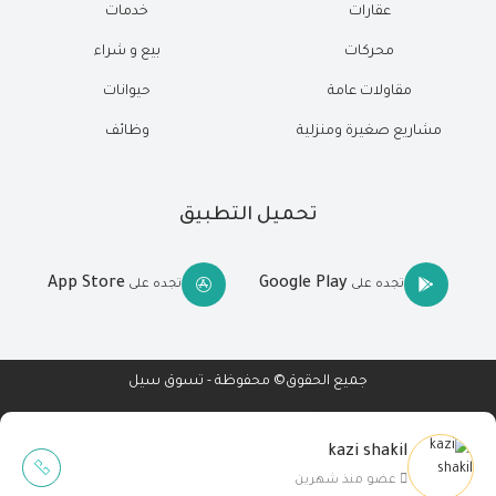
عقارات
خدمات
محركات
بيع و شراء
مقاولات عامة
حيوانات
مشاريع صغيرة ومنزلية
وظائف
تحميل التطبيق
App Store
Google Play
تجده على
تجده على
جميع الحقوق© محفوظة - تسوق سيل
kazi shakil
Wait Buzz
عضو منذ شهرين
تصميم مواقع
-
تطبيقات