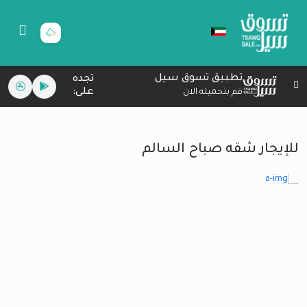
تطبيق تسوق سيل
تجده
على:
قم بتحميله الان
للإيجار شقه صباح السالم