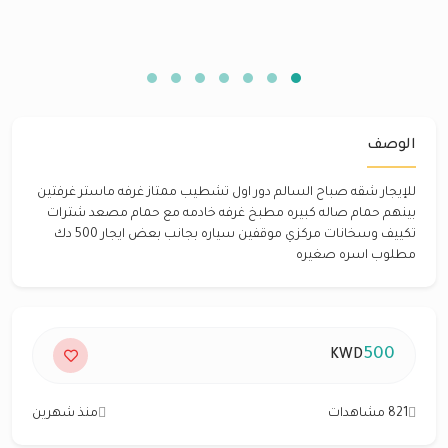
الوصف
للإيجار شقه صباح السالم دور اول تشطيب ممتاز غرفه ماستر غرفتين
بينهم حمام صاله كبيره مطبخ غرفه خادمه مع حمام مصعد شترات
تكييف وسخانات مركزي موقفين سياره بجانب بعض ايجار 500 دك
مطلوب اسره صغيره
500
KWD
821 مشاهدات
منذ شهرين