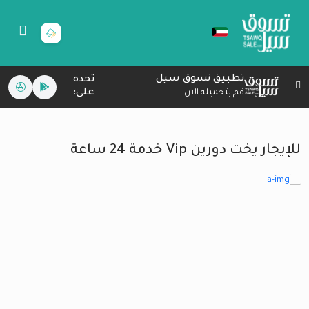
تطبيق تسوق سيل
تجده
على:
قم بتحميله الان
للإيجار يخت دورين Vip خدمة 24 ساعة