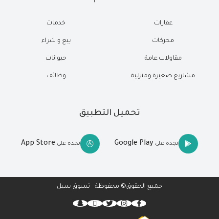
عقارات
خدمات
محركات
بيع و شراء
مقاولات عامة
حيوانات
مشاريع صغيرة ومنزلية
وظائف
تحميل التطبيق
App Store
Google Play
تجده على
تجده على
جميع الحقوق© محفوظة - تسوق سيل