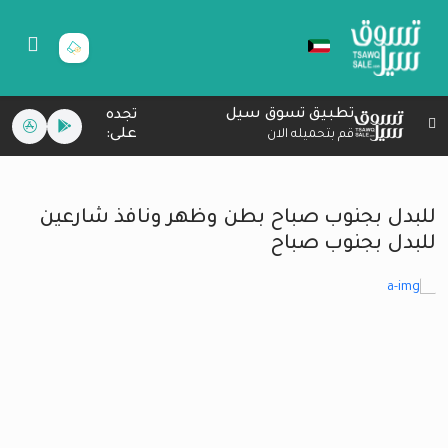
تطبيق تسوق سيل
تجده
على:
قم بتحميله الان
للبدل بجنوب صباح بطن وظهر ونافذ شارعين
للبدل بجنوب صباح