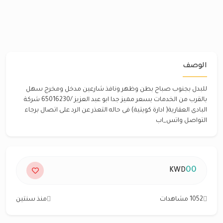
الوصف
للبدل بجنوب صباح بطن وظهر ونافذ شارعين مدخل ومخرج سهل
بالقرب من الخدمات بسعر مميز جدا ابو عبد العزيز /65016230 شركة
البادى العقارية( ادارة كويتية) فى حاله التعذر عن الرد على اتصال برجاء
التواصل واتس_اب
00
KWD
1052 مشاهدات
منذ سنتين