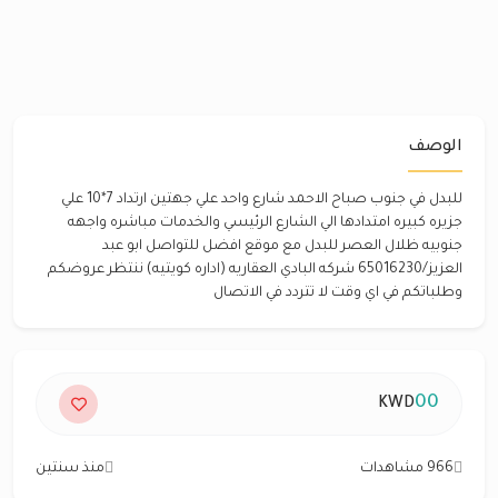
الوصف
للبدل في جنوب صباح الاحمد شارع واحد علي جهتين ارتداد 7*10 علي
جزيره كبيره امتدادها الي الشارع الرئيسي والخدمات مباشره واجهه
جنوبيه ظلال العصر للبدل مع موقع افضل للتواصل ابو عبد
العزيز/65016230 شركه البادي العقاريه (اداره كويتيه) ننتظر عروضكم
وطلباتكم في اي وقت لا تتردد في الاتصال
00
KWD
966 مشاهدات
منذ سنتين