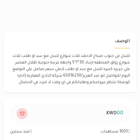
الوصف
للبدل في جنوب صباح الاحمد ثلاث شوارع للبدل مع سد او طلب ثلاث
شوارع رواق المنطقه ارتداد 30*7*5 واجهه غربيه جنوبيه ظلال العصر
علي جزيره كبيره للبدل مع سد او طلب لاعلي سعر صامل علي التوقيع
اليوم للتواصل ابو عبد العزيز/65016230 شركه البادي العقاريه (اداره
كويتيه) ننتظر عروضكم وطلباتكم في اي وقت لا تتردد في الاتصال
00
KWD
1001 مشاهدات
منذ سنتين