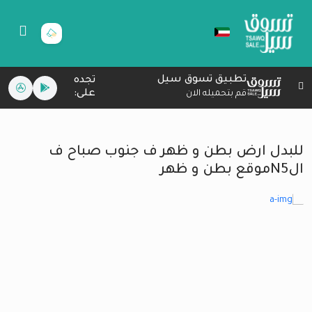
تطبيق تسوق سيل
تجده
على:
قم بتحميله الان
للبدل ارض بطن و ظهر ف جنوب صباح ف
الN5موقع بطن و ظهر