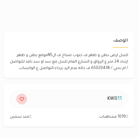
الوصف
للبدل ارض بطن و ظهر ف جنوب صباح ف الN5موقع بطن و ظهر
ارتداد 24 متر ع الرواق و الشارع العام للبدل مع سد او سد نافذ للتواصل
/ ام يحيي / 65020438 ف حاله عدم الرد برجاء التواصل ع الواتساب
11
KWD
1019 مشاهدات
منذ سنتين