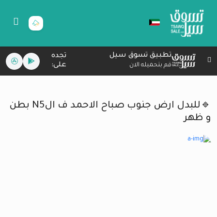
تطبيق تسوق سيل
تجده
على:
قم بتحميله الان
🔹للبدل ارض جنوب صباح الاحمد ف الN5 بطن
و ظهر