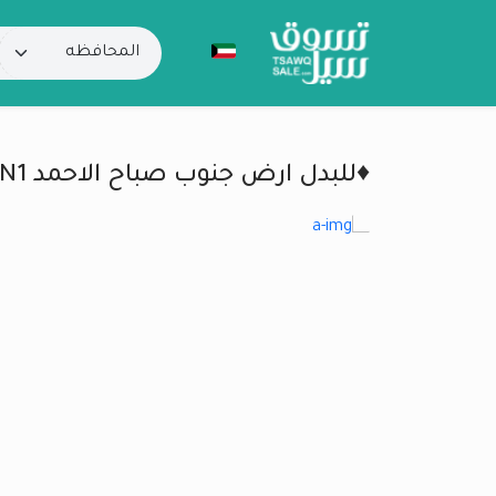
♦️للبدل ارض جنوب صباح الاحمد N1 بطن وظهر