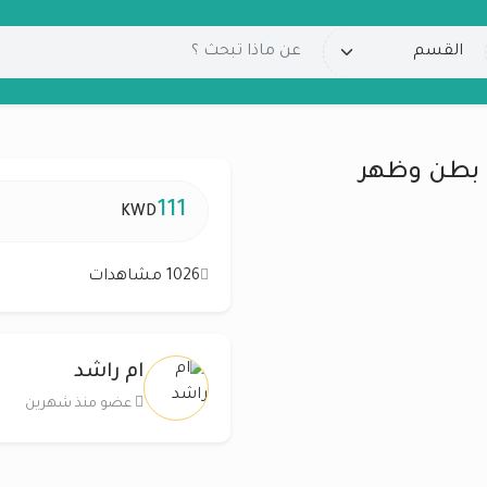
111
KWD
1026 مشاهدات
ام راشد
عضو منذ شهرين