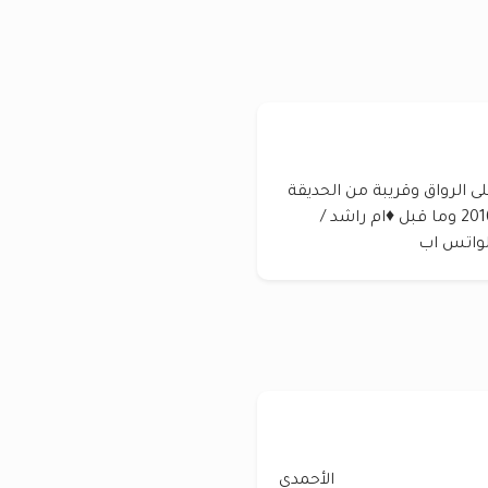
لاحمد N1 بطن وظهر على الرواق وقريبة من الحديقة
والخدمات والمسجد ارتداد 7*26 للبدل مع طلب 2016 وما قبل ♦️ام راشد /
الأحمدي