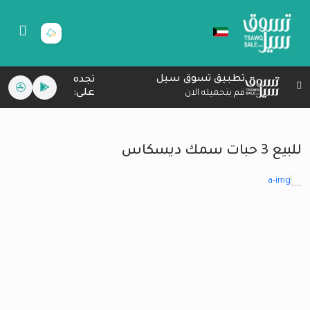
تطبيق تسوق سيل
تجده
على:
قم بتحميله الان
للبيع 3 حبات سمك ديسكاس