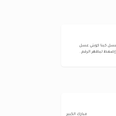
عسل كينا كويتي عسل
 تواصل واتس :إضغط ليظهر الرقم..
مبارك الكبير