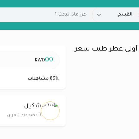
ة أولي عطر طيب سعر
00
KWD
851 مشاهدات
شكيل
عضو منذ شهرين