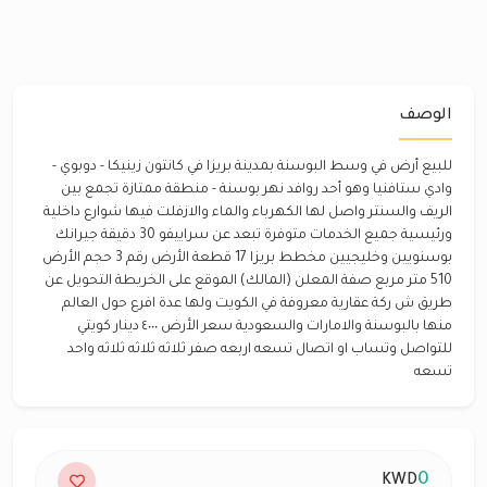
الوصف
للبيع أرض في وسط البوسنة بمدينة بريزا في كانتون زينيكا - دوبوي -
وادي ستافنيا وهو أحد روافد نهر بوسنة - منطقة ممتازة تجمع بين
الريف والسنتر واصل لها الكهرباء والماء والازفلت فيها شوارع داخلية
ورئيسية جميع الخدمات متوفرة تبعد عن سراييفو 30 دقيقة جيرانك
بوسنويين وخليجيين مخطط بريزا 17 قطعة الأرض رقم 3 حجم الأرض
510 متر مربع صفة المعلن (المالك) الموقع على الخريطة التحويل عن
طريق ش ركة عقارية معروفة في الكويت ولها عدة افرع حول العالم
منها بالبوسنة والامارات والسعودية سعر الأرض ٤٠٠٠ دينار كويتي
للتواصل وتساب او اتصال تسعه اربعه صفر ثلاثه ثلاثه ثلاثه واحد
تسعه
0
KWD