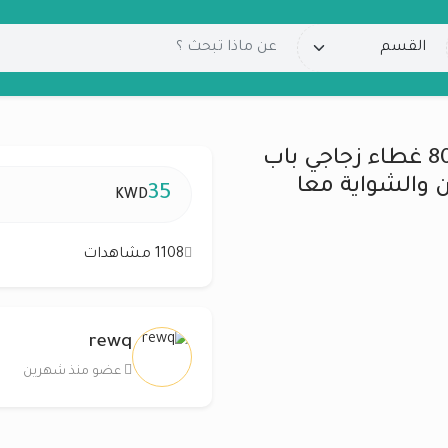
للبيع بالمهبوله تكنوجاز ايطالي 80/60 غطاء زجاجي باب
ن والشواية معا
35
KWD
1108 مشاهدات
rewq
عضو منذ شهرين