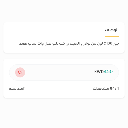
الوصف
بيور 100٪؜ لون من نوادر و الحجم تي كب للتواصل وات ساب فقط
450
KWD
842 مشاهدات
منذ سنة