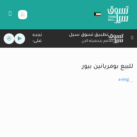
تطبيق تسوق سيل
تجده
على:
قم بتحميله الان
للبيع بومريانين بيور