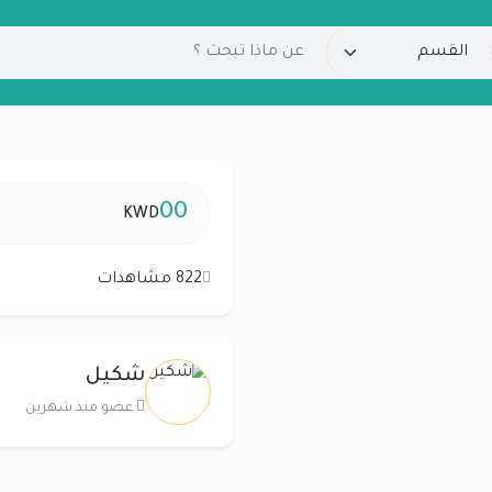
00
KWD
822 مشاهدات
شكيل
عضو منذ شهرين