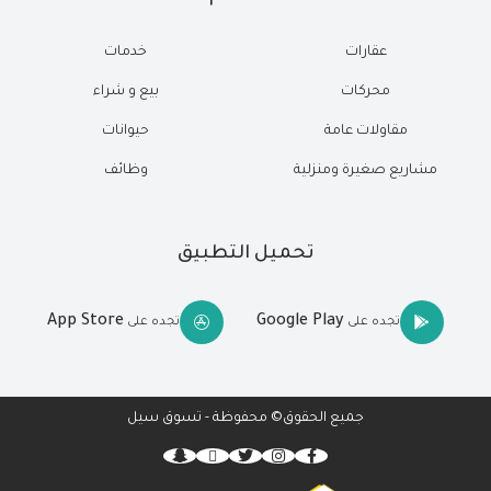
عقارات
خدمات
محركات
بيع و شراء
مقاولات عامة
حيوانات
مشاريع صغيرة ومنزلية
وظائف
تحميل التطبيق
App Store
Google Play
تجده على
تجده على
جميع الحقوق© محفوظة - تسوق سيل