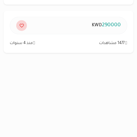
290000
KWD
1477 مشاهدات
منذ 4 سنوات