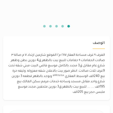
الوصف
الغرف ٩ غرف مساحة العقار ٢٨٧ م٢ الموقع شارعين ارتداد ٧ م صالة ٣
صالات الحمامات ٩ حمامات للبيع بيت بالظهر ق4 دورين بطن وظهر
شارع عام مقابل ق3 مجدد بالكامل موسع فاضي البيت مبني شقه تحت
9غرف ثلاث صالات. انظر صور بيت بالاعلان شقه معزوله. وثيقه حرة
بيع 240الف الوسيط العقاري ⁵⁰⁰⁷⁵⁷⁵³ ويوجد بالظهر قطعه 3 دورين
شارع واحد مقابل مسجد وساحه خدمات مرمم سكن المالك بيع
195الف .... .... للبيع بيت بالظهر ق3 دورين ملحقين مجدد موسع
ملبس حجر بيع 205الف