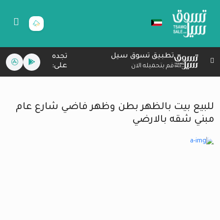
تطبيق تسوق سيل
تجده
على:
قم بتحميله الان
للبيع بيت بالظهر بطن وظهر فاضي شارع عام
مبني شقه بالارضي