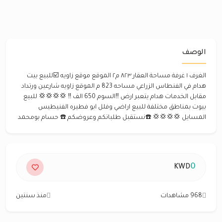
الوصف
الغرف ١ غرفة مساحة العقار ٨٢٣ م٢ الموقع موقع زاويه ☑️للبيع بيت
هدام في الفنطاس الزراعي مساحه 823 م الموقع زاويه شارعين ورتداد
مقابل الخدمات هدام يتعبر ارض ‼️السوم 650 الف ‼️ 💢💢💢💢 للبيع
بيوت بمناطق مختلفة للبيع اراضي وفلل ابو فطيره الفنيطيس
المسايل 💢💢💢💢 ☎️نستقبل طلباتكم وعروضكم ☎️ حسام بومحمد
0
KWD
968 مشاهدات
منذ سنتين