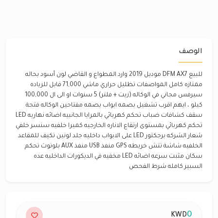
الوصف
للبيع DFM AX7 موديل 2019 وارد المطواع و القاضي لون أسود بحاله
ممتازه كامل المواصفات تظليل حراري ماشي 71,000 قابل للزياده
سيرفس مجاني في الوكاله (زيت + فلتر) 5 سنوات او الى ال 100,000
كيلو ، ايهم اقرب تشغيل بصمه ابواب بصمه مفتاحين الوكاله فتحة
سقف كشافات ضباب تحكم كهربائي بالمرايا الجانبيه اضائه نهاريه LED
تحكم كهربائي بمستوى ارتقاع الاناره الخارجيه كميرا خلفيه سنسر خلفي
شعار الشركه برجكتور LED على الابواب داخليه جلد لونين تكيف للمقاعد
الخلفيه شاشة تتش خريطه GPS منفذ USB منفذ AUX بلوتوث تحكم
سكان مثبت سرعه اضائه LED مخفيه في الديكورات الداخليه عده
السبير كامله شرط الفحص
0
KWD