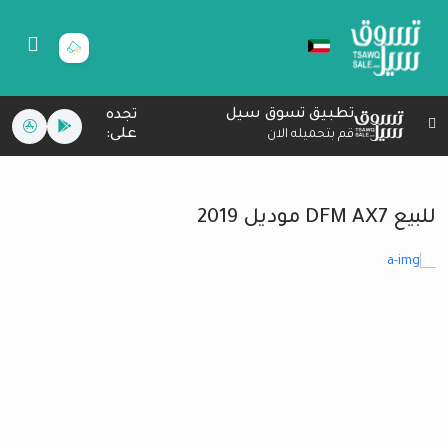
تطبيق تسوق سيل
تجده
على:
قم بتحميله الان
للبيع DFM AX7 موديل 2019