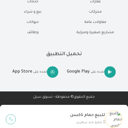
عقارات
خدمات
محركات
بيع و شراء
مقاولات عامة
حيوانات
مشاريع صغيرة ومنزلية
وظائف
تحميل التطبيق
App Store
Google Play
تجده على
تجده على
جميع الحقوق© محفوظة - تسوق سيل
للبيع حمام تاكسن
Wait Buzz
عضو منذ شهرين
تصميم مواقع
-
تطبيقات