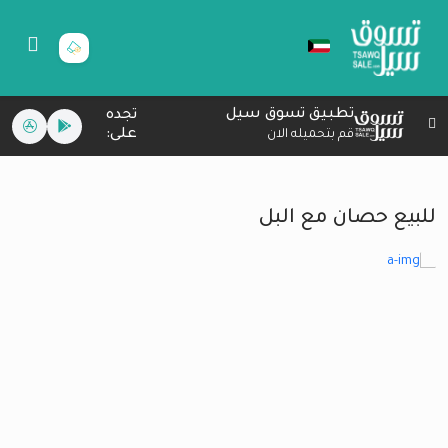
تطبيق تسوق سيل
تجده
على:
قم بتحميله الان
للبيع حصان مع البل