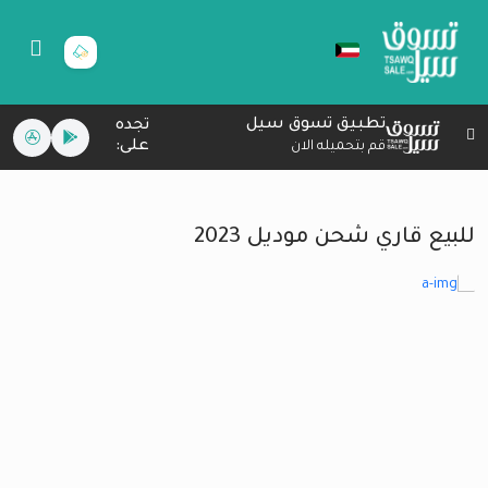
تطبيق تسوق سيل
تجده
على:
قم بتحميله الان
للبيع قاري شحن موديل 2023