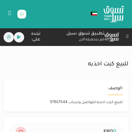
تطبيق تسوق سيل
تجده
على:
قم بتحميله الان
للبيع كبت احذيه
الوصف
للبيع كبت احذيه للتواصل وتساب 97867644
0
KWD