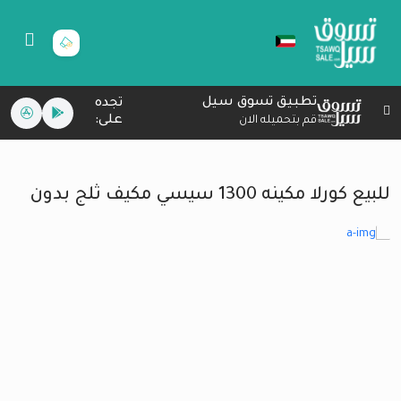
تطبيق تسوق سيل
تجده
على:
قم بتحميله الان
للبيع كورلا مكينه 1300 سيسي مكيف ثلج بدون