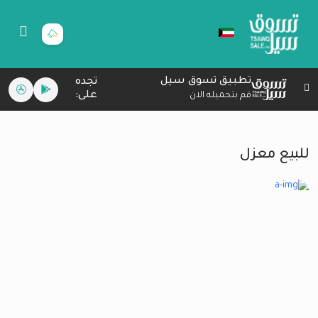
تطبيق تسوق سيل
تجده
على:
قم بتحميله الان
للبيع معزل