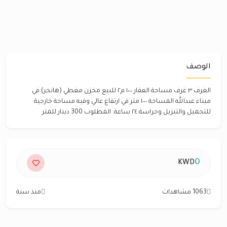
الوصف
الغرف ٣ غرف مساحة العقار ١٠٠٠ م٢ للبيع مخزن مغطي (هانجر) في
ميناء عبدالله المساحة ١٠٠٠ متر في ارتفاع عالي وفيه مساحة خارجية
للتحميل والتنزيل وحراسة ٢٤ ساعة. المطلوب 300 دينار للمتر
0
KWD
1063 مشاهدات
منذ سنة