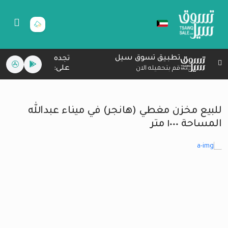
تطبيق تسوق سيل
تجده
على:
قم بتحميله الان
للبيع مخزن مغطي (هانجر) في ميناء عبدالله
المساحة ١٠٠٠ متر