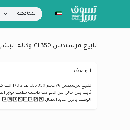
للبيع مرسيدس CL350 وكاله البشر 2006
الوصف
للبيع مرسيدس 
ثابت بدي خالي من الحوادث داخليه نظيف تواير 
الوقفه باتري جديد اتصال 9️⃣9️⃣3️⃣9️⃣6️⃣3️⃣2️⃣9️⃣