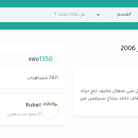
1350
KWD
747 مشاهدات
V6حجم 350 CLS عداد 170 الف كل شي شغال مكيف ثلج حراه
انطاف جامد يحتاج سيرفس من
Rubel
عضو منذ شهرين