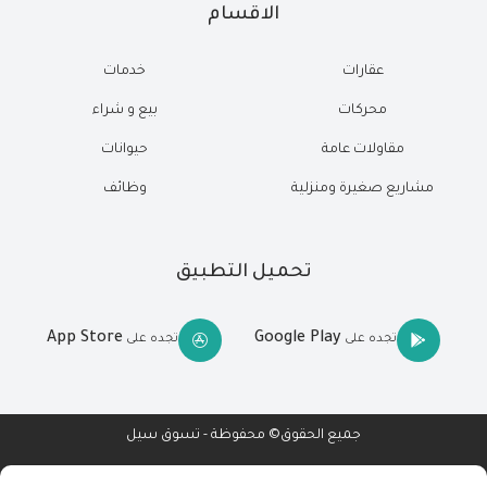
الاقسام
عقارات
خدمات
محركات
بيع و شراء
مقاولات عامة
حيوانات
مشاريع صغيرة ومنزلية
وظائف
تحميل التطبيق
App Store
Google Play
تجده على
تجده على
جميع الحقوق© محفوظة - تسوق سيل