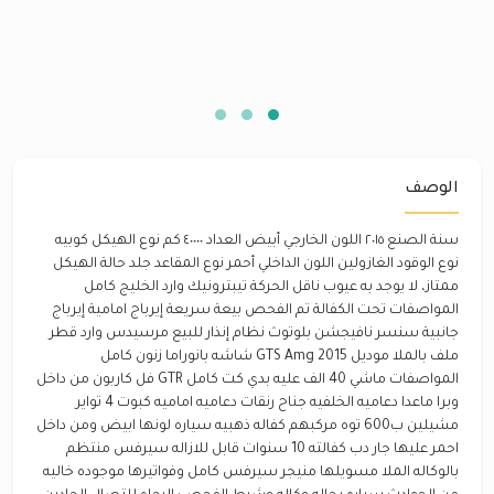
الوصف
سنة الصنع ٢٠١٥ اللون الخارجي أبيض العداد ٤٠٠٠٠ كم نوع الهيكل كوبيه
نوع الوقود الغازولين اللون الداخلي أحمر نوع المقاعد جلد حالة الهيكل
ممتاز، لا يوجد به عيوب ناقل الحركة تيبترونيك وارد الخليج كامل
المواصفات تحت الكفالة تم الفحص بيعة سريعة إيرباج امامية إيرباج
جانبية سنسر نافيجشن بلوتوث نظام إنذار للبيع مرسيدس وارد قطر
ملف بالملا موديل 2015 GTS Amg شاشه بانوراما زنون كامل
المواصفات ماشي 40 الف عليه بدي كت كامل GTR فل كاربون من داخل
وبرا ماعدا دعاميه الخلفيه جناح رنقات دعاميه اماميه كبوت 4 تواير
مشيلين ب600 توه مركبهم كفاله ذهبيه سياره لونها ابيض ومن داخل
احمر عليها جار دب كفالته 10 سنوات قابل للازاله سيرفس منتظم
بالوكاله الملا مسويلها منيجر سيرفس كامل وفواتيرها موجوده خاليه