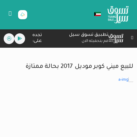
تطبيق تسوق سيل
تجده
على:
قم بتحميله الان
للبيع ميني كوبر موديل 2017 بحالة ممتازة