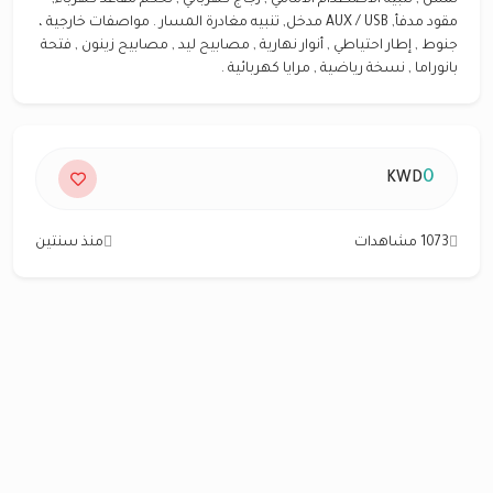
لمس , تنبيه الاصطدام الامامي , زجاج كهربائي , تحكم مقاعد كهرباء,
مقود مدفأ, AUX / USB مدخل, تنبيه مغادرة المسار . مواصفات خارجية ،
جنوط , إطار احتياطي , أنوار نهارية , مصابيح ليد , مصابيح زينون , فتحة
بانوراما , نسخة رياضية , مرايا كهربائية .
0
KWD
1073 مشاهدات
منذ سنتين