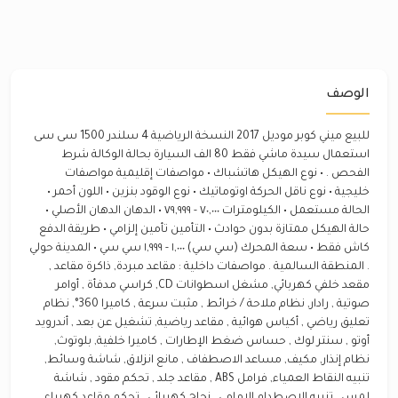
الوصف
للبيع ميني كوبر موديل 2017 النسخة الرياضية 4 سلندر 1500 سى سى
استعمال سيدة ماشي فقط 80 الف السيارة بحالة الوكالة شرط
الفحص . • نوع الهيكل هاتشباك • مواصفات إقليمية مواصفات
خليجية • نوع ناقل الحركة اوتوماتيك • نوع الوقود بنزين • اللون أحمر •
الحالة مستعمل • الكيلومترات ٧٠,٠٠٠ - ٧٩,٩٩٩ • الدهان الدهان الأصلي •
حالة الهيكل ممتازة بدون حوادث • التأمين تأمين إلزامي • طريقة الدفع
كاش فقط • سعة المحرك (سي سي) ١,٠٠٠ - ١,٩٩٩ سي سي • المدينة حولي
. المنطقة السالمية . مواصفات داخلية : مقاعد مبردة, ذاكرة مقاعد ,
مقعد خلفي كهربائي, مشغل اسطوانات CD, كراسي مدفأة , أوامر
صوتية , رادار, نظام ملاحة / خرائط , مثبت سرعة , كاميرا 360°, نظام
تعليق رياضي , أكياس هوائية , مقاعد رياضية, تشغيل عن بعد , أندرويد
أوتو , سنتر لوك , حساس ضغط الإطارات , كاميرا خلفية, بلوتوث,
نظام إنذار, مكيف, مساعد الاصطفاف , مانع انزلاق, شاشة وسائط,
تنبيه النقاط العمياء, فرامل ABS , مقاعد جلد , تحكم مقود , شاشة