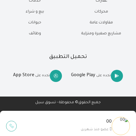
عقارات
خدمات
محركات
بيع و شراء
مقاولات عامة
حيوانات
مشاريع صغيرة ومنزلية
وظائف
تحميل التطبيق
App Store
Google Play
تجده على
تجده على
جميع الحقوق© محفوظة - تسوق سيل
00
Wait Buzz
عضو منذ شهرين
تصميم مواقع
-
تطبيقات