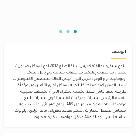
الوصف
النوع شيفروليه الفئة كابرس سنة الصنع 2012 نوع الهيكل صالون /
سيدان مواصفات إقليمية مواصفات خليجية نوع ناقل الحركة
اوتوماتيك نوع الوقود بنزين اللون أبيض الحالة مستعمل الكيلومترات
٢٠٠,٠٠٠+ الدهان أعيد دهانها كلياً حالة الهيكل أخرى التأمين غير مؤمنّة
طريقة الدفع كاش فقط المدينة الجهراء الحي / المنطقة صليبية
القسم الرئيسي سيارات ومركبات القسم الفرعي سيارات للبيع
مواصفات داخلية مكيف , فرامل ABS , زجاج كهربائي , مثبت سرعة ,
حساس ضغط الاطارات , تحكم مقاعد كهرباء , مانع انزلاق , بلوتوث ,
شاشة لمس , AUX / USB مدخل مواصفات خارجية جنوط