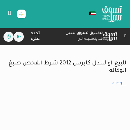
تطبيق تسوق سيل
تجده
على:
قم بتحميله الان
للبيع او للبدل كابرس 2012 شرط الفحص صبغ
الوكاله