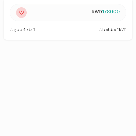
178000
KWD
1172 مشاهدات
منذ 4 سنوات