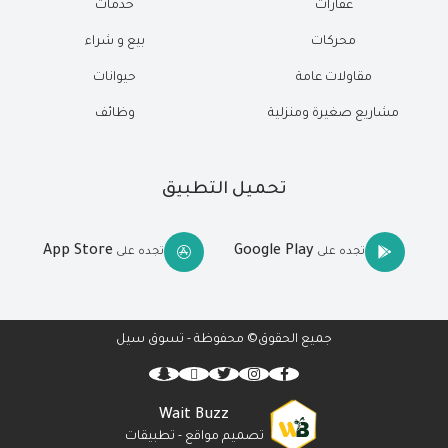
عقارات
خدمات
محركات
بيع و شراء
مقاولات عامة
حيوانات
مشاريع صغيرة ومنزلية
وظائف
تحميل التطبيق
App Store
Google Play
تجده على
تجده على
جميع الحقوق© محفوظة - تسوق سيل
Wait Buzz
تصميم مواقع
-
تطبيقات