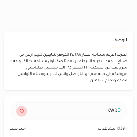
الوصف
الغرف ١ غرفة مساحة العقار ٤٨٨ م٢ الموقع شارعين للبيع ارض في
صباح الاحمد البحريه المرحله الرابعه D صف اول مساحه ٤٧٠ الف واجه ١٥
متر وثيقه حره قسميه ١٦٦٠ السعر ٢٨٥ الف نستقبل طلباتكم و
عروضكم في حاله عدم الرد التواصل واتس اب وسوف يتم التواصل
معكم ودمتم سالمين
0
KWD
1039 مشاهدات
منذ سنة